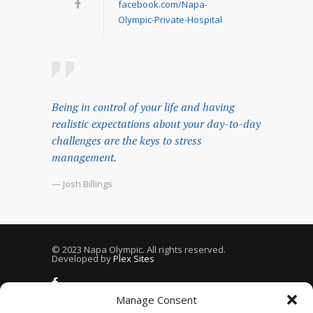
facebook.com/Napa-
Olympic-Private-Hospital
Being in control of your life and having
realistic expectations about your day-to-day
challenges are the keys to stress
management.
— Josh Billings
© 2023 Napa Olympic. All rights reserved.
Developed by
Plex Sites
Manage Consent
Privacy
Right to be forgotten
Contact