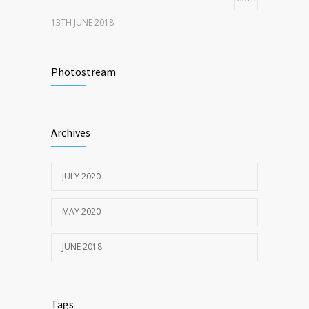
13TH JUNE 2018
Activities That Put You At Risk for STDs
6415
Photostream
13TH JUNE 2018
Sun Protection Tips
6370
Archives
19TH MAY 2020
JULY 2020
MAY 2020
JUNE 2018
Tags